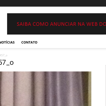
NOTÍCIAS
CONTATO
457_o
57_o