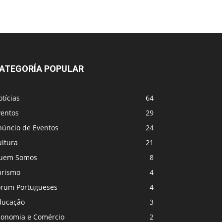
ATEGORÍA POPULAR
tícias
64
ventos
29
núncio de Eventos
24
ultura
21
uem Somos
8
urismo
4
orum Portugueses
4
ducação
3
conomia e Comércio
2