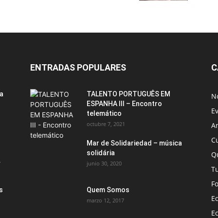
ENTRADAS POPULARES
C
ia
TALENTO PORTUGUÊS EM
No
ESPANHA III – Encontro
E
telemático
octubre 7, 2021
A
C
Mar de Solidariedad – música
solidária
Q
.
junio 30, 2020
T
F
s
Quem Somos
E
marzo 12, 2017
E