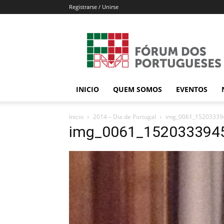
Registrarse / Unirse
Forum
dos
Portugueses
INICIO
QUEM SOMOS
EVENTOS
Inicio
2014 – Dia de Portugal
img_0061_15203339
img_0061_152033394