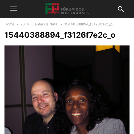
Home
2014 – Jantar de Natal
15440388894_f3126f7e2c_o
15440388894_f3126f7e2c_o