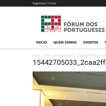
Registrarse / Unirse
Forum
dos
Portugueses
INICIO
QUEM SOMOS
EVENTOS
Inicio
2014 – Jantar de Natal
15442705033_2caa2f
15442705033_2caa2ff