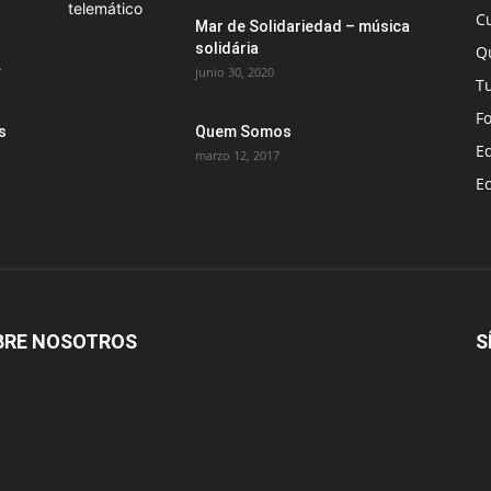
C
Mar de Solidariedad – música
solidária
Q
.
junio 30, 2020
T
F
s
Quem Somos
E
marzo 12, 2017
E
BRE NOSOTROS
S