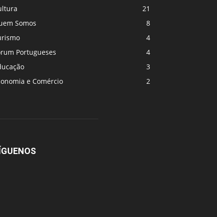
ultura
21
uem Somos
8
urismo
4
orum Portugueses
4
ducação
3
conomia e Comércio
2
ÍGUENOS