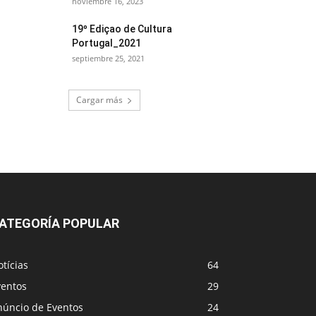
noviembre 16, 2023
19º Ediçao de Cultura
Portugal_2021
septiembre 25, 2021
Cargar más
ATEGORÍA POPULAR
tícias
64
ventos
29
núncio de Eventos
24