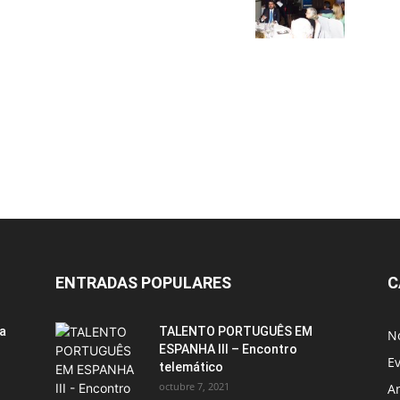
ENTRADAS POPULARES
C
ia
TALENTO PORTUGUÊS EM
No
ESPANHA III – Encontro
E
telemático
octubre 7, 2021
A