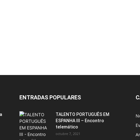
ENTRADAS POPULARES
C
ia
TALENTO PORTUGUÊS EM
No
ESPANHA III – Encontro
E
telemático
octubre 7, 2021
A