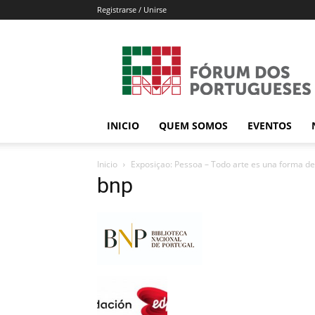
Registrarse / Unirse
Forum
dos
Portugueses
INICIO
QUEM SOMOS
EVENTOS
Inicio
Exposiçao: Pessoa – Todo arte es una forma de 
bnp