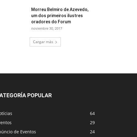
Morreu Belmiro de Azevedo,
um dos primeiros ilustres
oradores do Forum
noviembre 30, 2017
Cargar más
ATEGORÍA POPULAR
tícias
64
ventos
29
núncio de Eventos
24