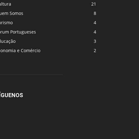
ultura
21
uem Somos
8
urismo
4
orum Portugueses
4
ducação
3
conomia e Comércio
2
ÍGUENOS