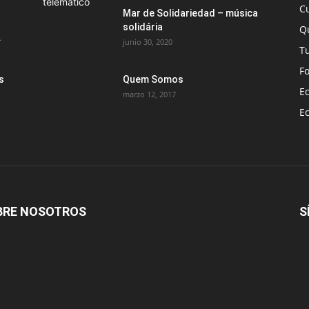
C
Mar de Solidariedad – música
solidária
Q
.
junio 30, 2020
T
F
s
Quem Somos
E
marzo 12, 2017
E
BRE NOSOTROS
S