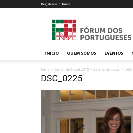
Registrarse / Unirse
Forum
dos
Portugueses
INICIO
QUEM SOMOS
EVENTOS
Inicio
Jantar de Natal 2018 – Galeria de Fotos
DSC
DSC_0225