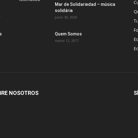
C
Mar de Solidariedad – música
solidária
Q
.
junio 30, 2020
T
F
s
Quem Somos
E
marzo 12, 2017
E
BRE NOSOTROS
S