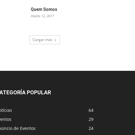
Quem Somos
marzo 12, 2017
Cargar más
ATEGORÍA POPULAR
tícias
64
ventos
29
núncio de Eventos
24