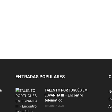
ENTRADAS POPULARES
C
ia
TALENTO PORTUGUÊS EM
No
ESPANHA III – Encontro
E
telemático
octubre 7, 2021
A