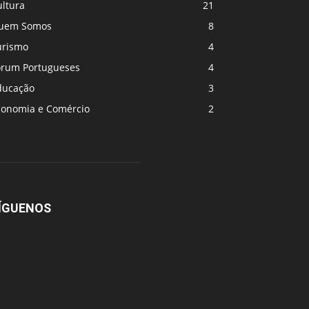
ultura
21
uem Somos
8
urismo
4
orum Portugueses
4
ducação
3
conomia e Comércio
2
ÍGUENOS