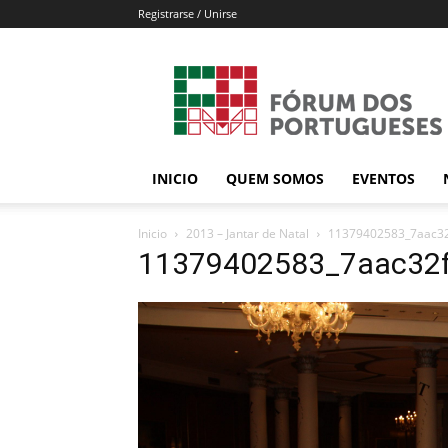
Registrarse / Unirse
Forum
dos
Portugueses
INICIO
QUEM SOMOS
EVENTOS
Inicio
2013 – Jantar de Natal
11379402583_7aac32
11379402583_7aac32