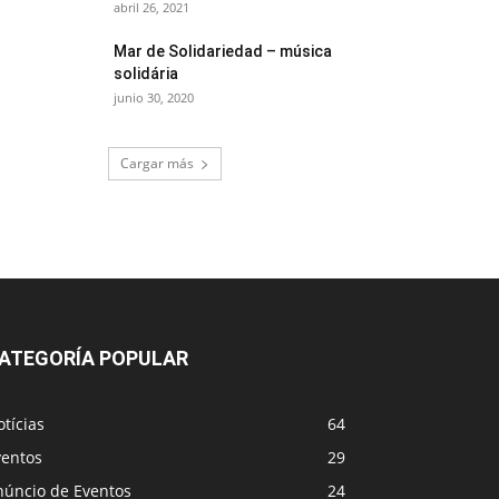
abril 26, 2021
Mar de Solidariedad – música
solidária
junio 30, 2020
Cargar más
ATEGORÍA POPULAR
tícias
64
ventos
29
núncio de Eventos
24