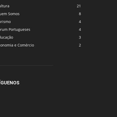
ultura
21
uem Somos
8
urismo
4
orum Portugueses
4
ducação
3
conomia e Comércio
2
ÍGUENOS