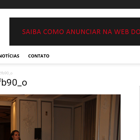
NOTÍCIAS
CONTATO
fb90_o
fb90_o