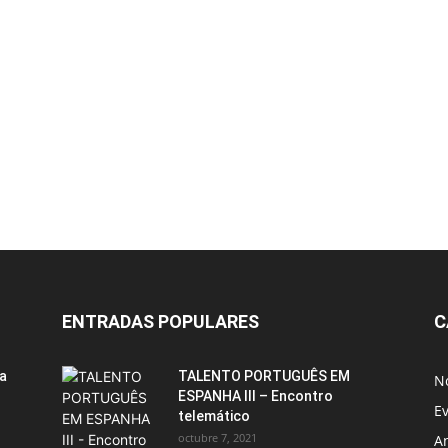
ENTRADAS POPULARES
C
ia
TALENTO PORTUGUÊS EM
No
ESPANHA III – Encontro
E
telemático
octubre 7, 2021
A