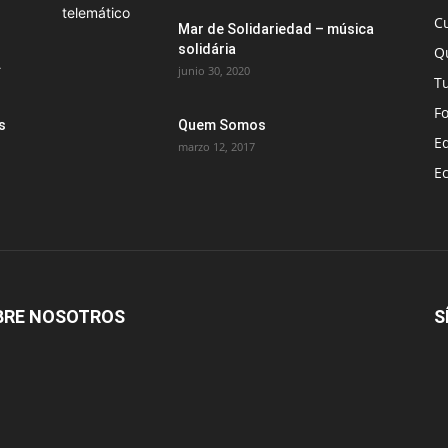
C
Mar de Solidariedad – música
solidária
Q
.
junio 30, 2020
T
F
s
Quem Somos
E
marzo 12, 2017
E
BRE NOSOTROS
S