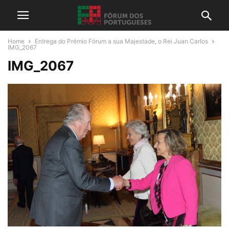
Home
Entrega do Prémio Fórum a sua Majestade, o Rei Juan Carlos
IMG_2067
IMG_2067