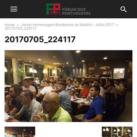
Home
Jantar Homenagem Bombeiros de Madrid – Julho 2017
20170705_224117
20170705_224117