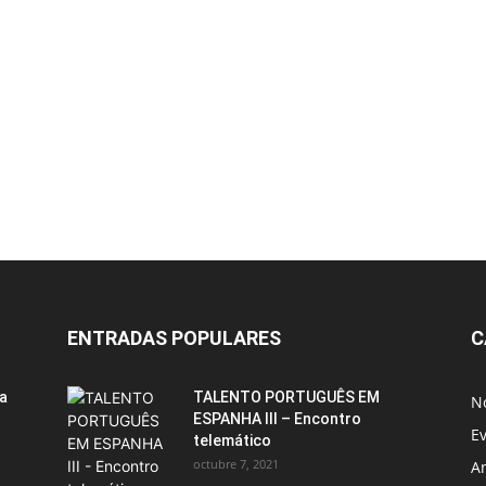
ENTRADAS POPULARES
C
ia
TALENTO PORTUGUÊS EM
No
ESPANHA III – Encontro
E
telemático
octubre 7, 2021
A