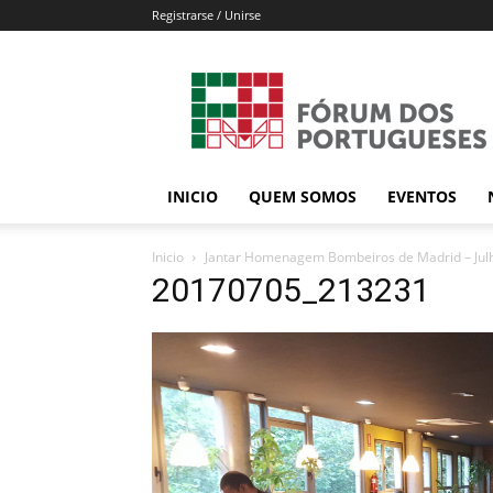
Registrarse / Unirse
Forum
dos
Portugueses
INICIO
QUEM SOMOS
EVENTOS
Inicio
Jantar Homenagem Bombeiros de Madrid – Jul
20170705_213231