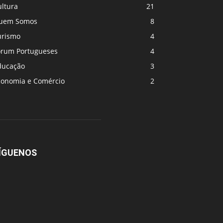
ultura
21
uem Somos
8
urismo
4
orum Portugueses
4
ducação
3
conomia e Comércio
2
ÍGUENOS