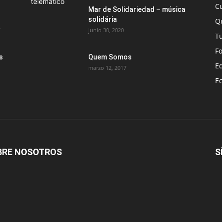
C
Mar de Solidariedad – música
solidária
Q
.
junio 30, 2020
T
F
s
Quem Somos
E
marzo 12, 2017
E
BRE NOSOTROS
S