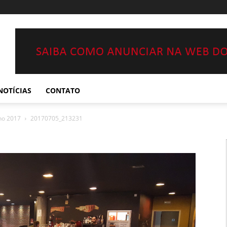
NOTÍCIAS
CONTATO
ho 2017
20170705_213231