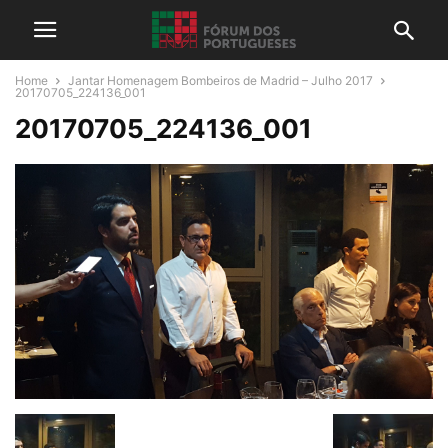
Home
Jantar Homenagem Bombeiros de Madrid – Julho 2017
20170705_224136_001
20170705_224136_001