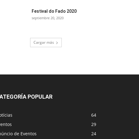
Festival do Fado 2020
septiembre 20, 2020
Cargar más
ATEGORÍA POPULAR
tícias
64
ventos
29
núncio de Eventos
24