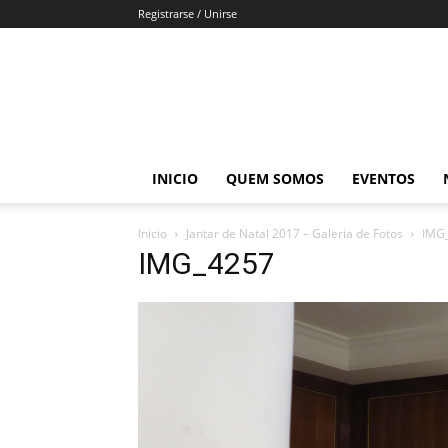
Registrarse / Unirse
Forum
dos
Portugueses
INICIO
QUEM SOMOS
EVENTOS
Inicio
Jantar de Natal 2017 – Galeria de Fotos
IMG
IMG_4257