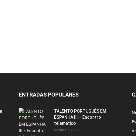
ENTRADAS POPULARES
C
ia
TALENTO PORTUGUÊS EM
No
ESPANHA III – Encontro
E
telemático
octubre 7, 2021
A