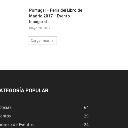
Portugal – Feria del Libro de
Madrid 2017 – Evento
Inaugural...
mayo 20, 2017
Cargar más
ATEGORÍA POPULAR
tícias
64
ventos
29
núncio de Eventos
24