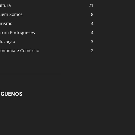
ultura
21
uem Somos
8
urismo
4
orum Portugueses
4
ducação
3
conomia e Comércio
2
ÍGUENOS