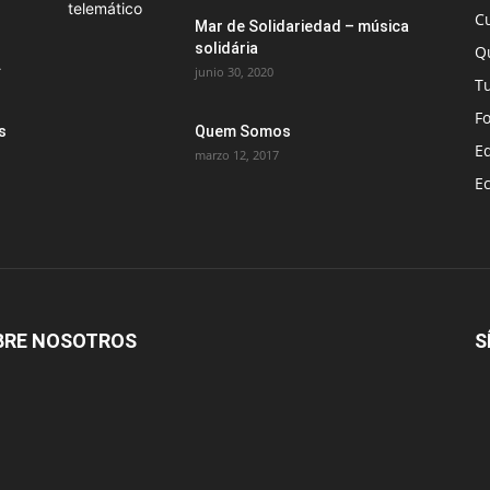
C
Mar de Solidariedad – música
solidária
Q
.
junio 30, 2020
T
F
s
Quem Somos
E
marzo 12, 2017
E
BRE NOSOTROS
S