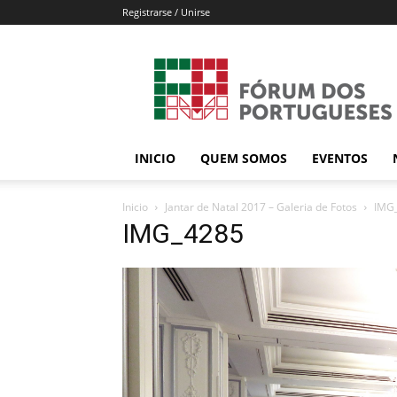
Registrarse / Unirse
Forum
dos
Portugueses
INICIO
QUEM SOMOS
EVENTOS
Inicio
Jantar de Natal 2017 – Galeria de Fotos
IMG
IMG_4285