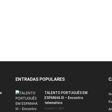
ENTRADAS POPULARES
C
ia
TALENTO PORTUGUÊS EM
No
ESPANHA III – Encontro
E
telemático
octubre 7, 2021
A