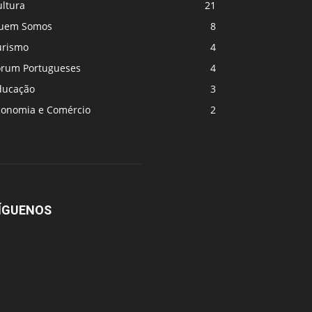
ultura
21
uem Somos
8
urismo
4
orum Portugueses
4
ducação
3
conomia e Comércio
2
ÍGUENOS