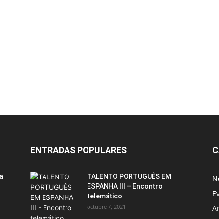
ENTRADAS POPULARES
C
ia
TALENTO PORTUGUÊS EM
No
ESPANHA III – Encontro
E
telemático
octubre 7, 2021
A