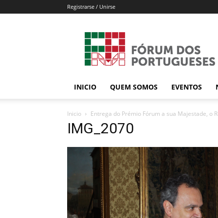
Registrarse / Unirse
Forum
dos
Portugueses
INICIO
QUEM SOMOS
EVENTOS
Inicio
Entrega do Prémio Fórum a sua Majestade, o Re
IMG_2070