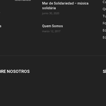
C
Mar de Solidariedad – música
solidária
Q
.
junio 30, 2020
T
F
s
Quem Somos
E
marzo 12, 2017
E
BRE NOSOTROS
S