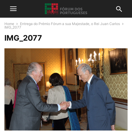
Home
Entrega do Prémio Fórum a sua Majestade, o Rei Juan Carlos
IMG_2077
IMG_2077